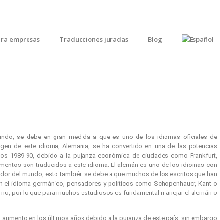
ara empresas
Traducciones juradas
Blog
ndo, se debe en gran medida a que es uno de los idiomas oficiales de
rigen de este idioma, Alemania, se ha convertido en una de las potencias
años 1989-90, debido a la pujanza económica de ciudades como Frankfurt,
mentos son traducidos a este idioma. El alemán es uno de los idiomas con
edor del mundo, esto también se debe a que muchos de los escritos que han
 en el idioma germánico, pensadores y políticos como Schopenhauer, Kant o
rno, por lo que para muchos estudiosos es fundamental manejar el alemán o
aumento en los últimos años debido a la pujanza de este país, sin embargo