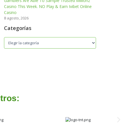
Gamblers Are Able To Sample Trusted Millionz
Casino This Week. NO Play & Earn Ivibet Online
Casino
8 agosto, 2026
Categorías
tros: