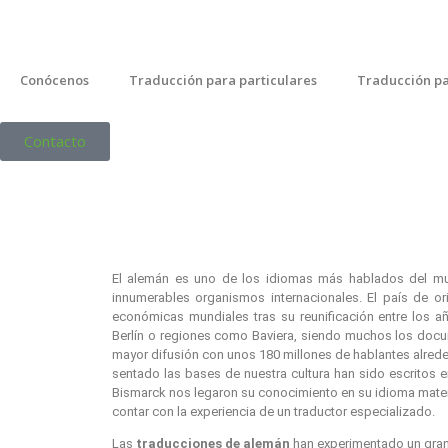
Ir
al
contenido
Conócenos
Traducción para particulares
Traducción p
Contacto
El alemán es uno de los idiomas más hablados del mu
innumerables organismos internacionales. El país de o
económicas mundiales tras su reunificación entre los 
Berlín o regiones como Baviera, siendo muchos los docu
mayor difusión con unos 180 millones de hablantes alred
sentado las bases de nuestra cultura han sido escritos
Bismarck nos legaron su conocimiento en su idioma mate
contar con la experiencia de un traductor especializado.
Las
traducciones de alemán
han experimentado un gran 