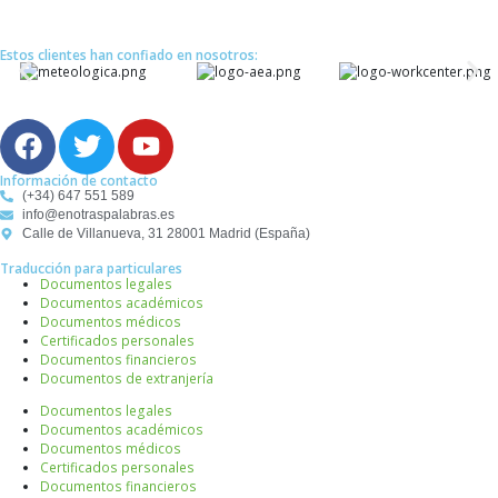
Estos clientes han confiado en nosotros:
F
T
Y
a
w
o
c
i
u
Información de contacto
(+34) 647 551 589
e
t
t
info@enotraspalabras.es
b
t
u
Calle de Villanueva, 31 28001 Madrid (España)
o
e
b
Traducción para particulares
Documentos legales
o
r
e
Documentos académicos
k
Documentos médicos
Certificados personales
Documentos financieros
Documentos de extranjería
Documentos legales
Documentos académicos
Documentos médicos
Certificados personales
Documentos financieros