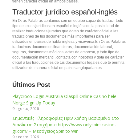
tienen carácter oficial en ambos países.
Traductor jurídico español-inglés
En Otras Palabras contamos con un equipo capaz de traducir todo
tipo de textos jurídicos en español e inglés con la posibilidad de
realizar traducciones juradas que dotan de carácter oficial a las
traducciones de tus documentos más importantes para ser
utilizados en países de habla inglesa y viceversa.En Otras Palabras
traducimos documentos financieros, documentación laboral,
seguros, documentos médicos, actas de empresa, y todo tipo de
documentación mercantil, contacta con nosotros y dota de carácter
oficial a las traducciones de tus documentos legales que te permita
utilizarlos de manera oficial en países angloparlantes.
Categorías
Últimos Post
Playcroco Login Australia Olaspill Online Casino hele
Norge Sign Up Today
9 agosto, 2026
Σημαντικές Πληροφορίες Πριν Χρήση Βασισμένο Στο
Διαδίκτυο Στοιχήματα https://www.onlyspinscasino-
gr.com/ – Μεσόγειος Spin to Win
9 agosto, 2026