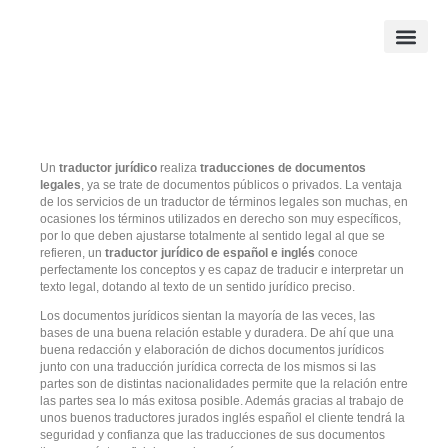
Ir
al
contenido
Traducción para 
Traducción para e
Traducciones jurada
Un
traductor jurídico
realiza
traducciones de documentos
legales
, ya se trate de documentos públicos o privados. La ventaja
de los servicios de un traductor de términos legales son muchas, en
ocasiones los términos utilizados en derecho son muy específicos,
por lo que deben ajustarse totalmente al sentido legal al que se
refieren, un
traductor jurídico de español e inglés
conoce
perfectamente los conceptos y es capaz de traducir e interpretar un
texto legal, dotando al texto de un sentido jurídico preciso.
Los documentos jurídicos sientan la mayoría de las veces, las
bases de una buena relación estable y duradera. De ahí que una
buena redacción y elaboración de dichos documentos jurídicos
junto con una traducción jurídica correcta de los mismos si las
partes son de distintas nacionalidades permite que la relación entre
las partes sea lo más exitosa posible. Además gracias al trabajo de
unos buenos traductores jurados inglés español el cliente tendrá la
seguridad y confianza que las traducciones de sus documentos